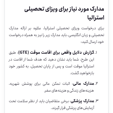
مدارک
مورد
نیاز
برای
ویزای
تحصیلی
استرالیا
برای
درخواست
ویزای
تحصیلی
استرالیا،
علاوه
بر
ارائه
مدارک
تحصیلی
و
زبان
انگلیسی،
باید
مدارک
زیر
را
نیز
به
همراه
درخواست
خود
ارسال
کنید:
گزارش
دلایل
واقعی
برای
اقامت
موقت (
GTE)
:
طبق
این
طرح،
شما
باید
نشان
دهید
که
هدف
شما
از
اقامت
در
استرالیا
موقت
است
و
پس
از
پایان
تحصیل،
به
کشور
خود
بازخواهید
گشت.
مدارک
مالی
:
اثبات
تمکن
مالی
برای
پوشش
شهریه،
هزینه‌های
زندگی
و
هزینه‌های
سفر.
مدارک
پزشکی
:
برخی
متقاضیان
باید
از
نظر
سلامت
تحت
آزمایش‌های
پزشکی
قرار
گیرند.