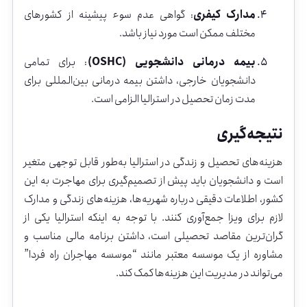
مدارک
کیفری
:
گواهی
عدم
سوء
پیشینه
از
کشورهای
مختلف
ممکن
است
مورد
نیاز
باشد.
بیمه
درمانی
دانشجویی (
OSHC)
:
برای
تمامی
دانشجویان
خارجی،
داشتن
بیمه
درمانی
بین‌المللی
برای
مدت
زمان
تحصیل
در
استرالیا
الزامی
است.
نتیجه‌گیری
هزینه‌های
تحصیل
و
زندگی
در
استرالیا
به‌طور
قابل
توجهی
متغیر
است
و
دانشجویان
باید
پیش
از
تصمیم‌گیری
برای
مهاجرت
به
این
کشور،
اطلاعات
دقیقی
درباره
شهریه‌ها،
هزینه‌های
زندگی
و
مدارک
لازم
برای
ویزا
جمع‌آوری
کنند.
با
توجه
به
اینکه
استرالیا
یکی
از
گران‌ترین
مقاصد
تحصیلی
است،
داشتن
برنامه
مالی
مناسب
و
مشاوره
از
یک
موسسه
معتبر
مانند “
موسسه
مهاجران
راه
فردا”
می‌تواند
در
مدیریت
این
هزینه‌ها
کمک
کند.