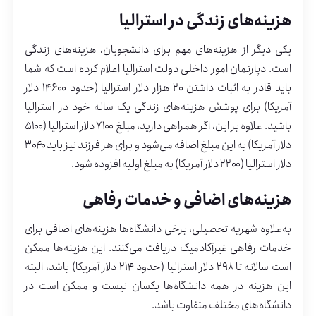
هزینه‌های
زندگی
در
استرالیا
یکی
دیگر
از
هزینه‌های
مهم
برای
دانشجویان،
هزینه‌های
زندگی
است.
دپارتمان
امور
داخلی
دولت
استرالیا
اعلام
کرده
است
که
شما
باید
قادر
به
اثبات
داشتن
۲۰
هزار
دلار
استرالیا (
حدود
۱۴۶۰۰
دلار
آمریکا)
برای
پوشش
هزینه‌های
زندگی
یک
ساله
خود
در
استرالیا
باشید.
علاوه
بر
این،
اگر
همراهی
دارید،
مبلغ
۷۱۰۰
دلار
استرالیا (
۵۱۰۰
دلار
آمریکا)
به
این
مبلغ
اضافه
می‌شود
و
برای
هر
فرزند
نیز
باید
۳۰۴۰
دلار
استرالیا (
۲۲۰۰
دلار
آمریکا)
به
مبلغ
اولیه
افزوده
شود.
هزینه‌های
اضافی
و
خدمات
رفاهی
به‌علاوه
شهریه
تحصیلی،
برخی
دانشگاه‌ها
هزینه‌های
اضافی
برای
خدمات
رفاهی
غیرآکادمیک
دریافت
می‌کنند.
این
هزینه‌ها
ممکن
است
سالانه
تا
۲۹۸
دلار
استرالیا (
حدود
۲۱۴
دلار
آمریکا)
باشد،
البته
این
هزینه
در
همه
دانشگاه‌ها
یکسان
نیست
و
ممکن
است
در
دانشگاه‌های
مختلف
متفاوت
باشد.