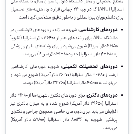
مقطع
تحصیلی
و
محل
دانشگاه
دارد.
به‌عنوان
مثال،
دانشگاه
ملی
استرالیا (
ANU)
که
در
رتبه
۲۴
جهانی
قرار
دارد،
هزینه‌های
تحصیل
برای
دانشجویان
بین‌المللی
را
به‌طور
دقیق
مشخص
کرده
است.
دوره‌های
کارشناسی
:
شهریه
سالانه
در
دوره‌های
کارشناسی
در
دانشگاه
ANU
برای
رشته‌های
هنر
از
۳۶۴۰۰
دلار
استرالیا (تقریباً
۲۶۱۵۰
دلار
آمریکا)
شروع
می‌شود
و
برای
رشته‌های
علوم
و
پزشکی
به
۴۳۶۸۰
دلار
استرالیا (
حدود
۳۱۳۸۰
دلار
آمریکا)
می‌رسد.
دوره‌های
تحصیلات
تکمیلی
:
شهریه
دوره‌های
کارشناسی
ارشد
از
۳۶۴۸۰
دلار
استرالیا (
۲۶۲۰۰
دلار
آمریکا)
شروع
می‌شود
و
می‌تواند
به
۴۵۶۰۰
دلار
استرالیا (
۳۲۷۶۰
دلار
آمریکا)
برسد.
دوره‌های
دکتری
:
برای
دوره‌های
دکتری،
شهریه‌ها
از
۴۱۲۸۰
دلار
استرالیا (
۲۹۶۵۰
دلار
آمریکا)
شروع
شده
و
به
میزان
بالاتری
نیز
افزایش
می‌یابد.
برای
دوره‌های
خاصی
همچون
جراحی
و
دکترای
پزشکی،
شهریه
به
۸۰۱۳۶
دلار
استرالیا (
۵۷۸۰۰
دلار
آمریکا)
می‌رسد.