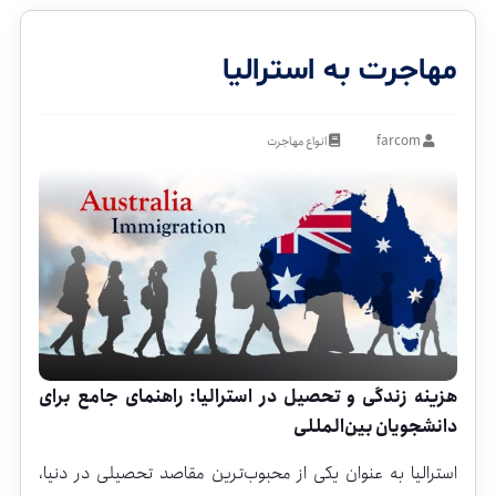
مهاجرت به استرالیا
farcom
انواع مهاجرت
هزینه
زندگی
و
تحصیل
در
استرالیا:
راهنمای
جامع
برای
دانشجویان
بین‌المللی
استرالیا
به
عنوان
یکی
از
محبوب‌ترین
مقاصد
تحصیلی
در
دنیا،